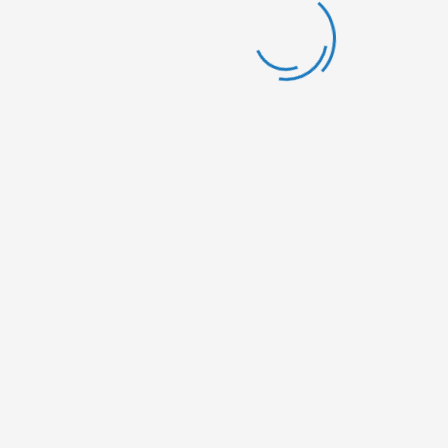
ster Bac+5
APRESC