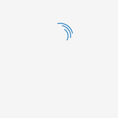
19.
Yanboe Nour
Tanger
Je suis meilleur que toi
2
à travers les voyages,
les pays visités, les
lieux, son analyse
systémique et ses
impacts socio-
économiques et
environnementaux
20.
Lamrani
Marrakech
Je suis meilleur que toi
à travers les
réceptions, son analyse
systémique et ses
impacts socio-
économiques et
environnementaux