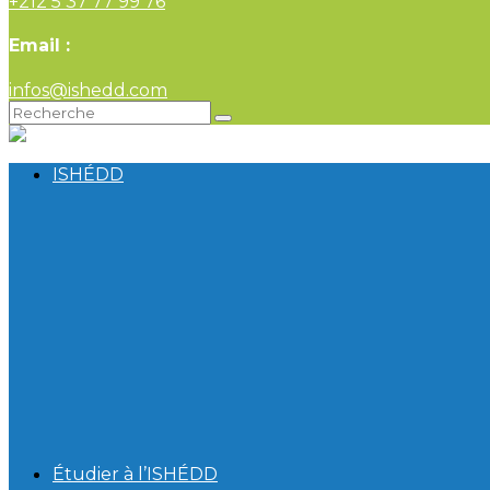
+212 5 37 77 99 76
Email :
infos@ishedd.com
ISHÉDD
Étudier à l’ISHÉDD