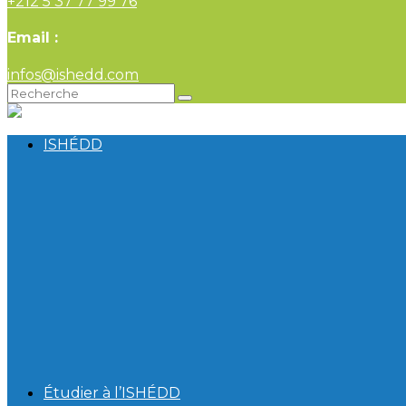
+212 5 37 77 99 76
Email :
infos@ishedd.com
ISHÉDD
Étudier à l’ISHÉDD